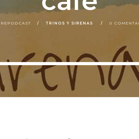
café
IREPODCAST
TRINOS Y SIRENAS
0 COMENTA