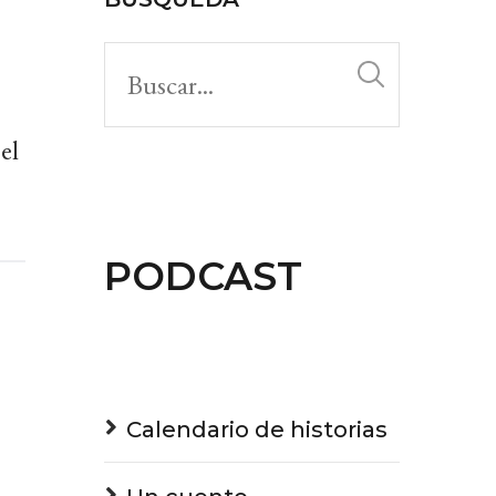
or
decrease
volume.
el
PODCAST
Calendario de historias