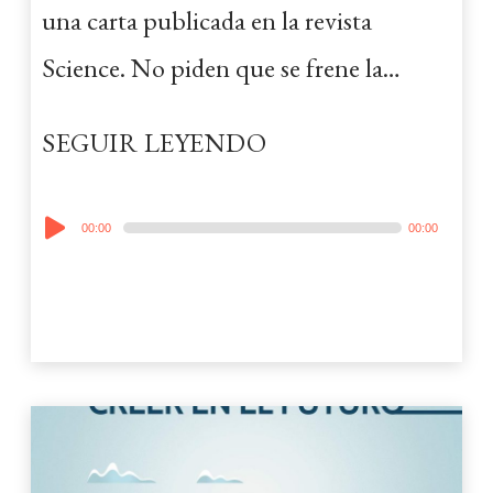
una carta publicada en la revista
Science. No piden que se frene la…
SEGUIR LEYENDO
Audio
00:00
00:00
Player