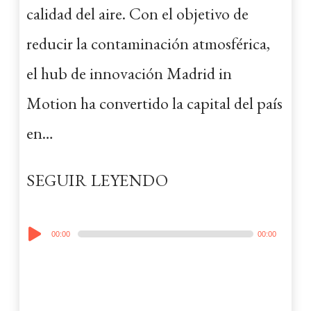
calidad del aire. Con el objetivo de
reducir la contaminación atmosférica,
el hub de innovación Madrid in
Motion ha convertido la capital del país
en…
SEGUIR LEYENDO
Audio
00:00
00:00
Player