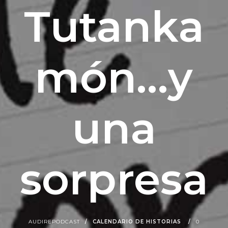
Tutanka
món…y
una
sorpresa
AUDIREPODCAST
CALENDARIO DE HISTORIAS
0