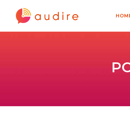
HOM
PO