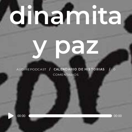
dinamita
y paz
AUDIREPODCAST
CALENDARIO DE HISTORIAS
0
COMENTARIOS
Audio
00:00
00:00
Player