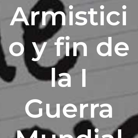
Armistici
o y fin de
la I
Guerra