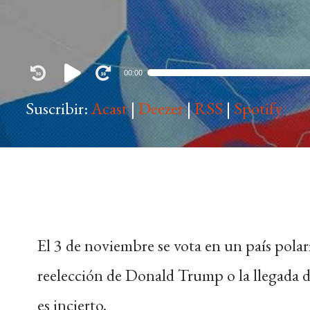
Audio
00:00
Player
Suscribir:
Acast
|
Deezer
|
RSS
|
Spotify
El 3 de noviembre se vota en un país pola
reelección de Donald Trump o la llegada de
es incierto.