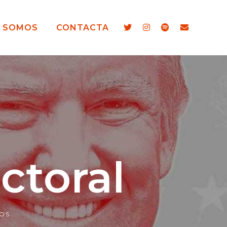
S SOMOS
CONTACTA
ctoral
OS
2x
1.5x