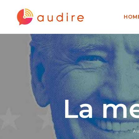
HOM
La me
A