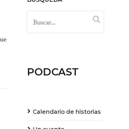
or
decrease
volume.
que
PODCAST
Calendario de historias