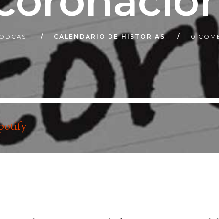
coronació
ODCAST
CALENDARIO DE HISTORIAS
0 COM
potify