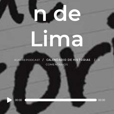
n de
Lima
AUDIREPODCAST
CALENDARIO DE HISTORIAS
0
COMENTARIOS
Audio
00:00
00:00
Player