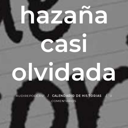
hazaña
casi
olvidada
AUDIREPODCAST
CALENDARIO DE HISTORIAS
0
COMENTARIOS