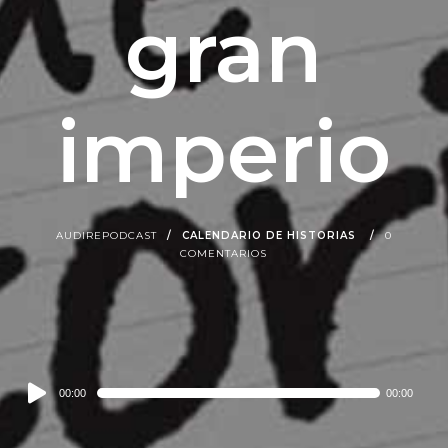
gran
imperio
AUDIREPODCAST
CALENDARIO DE HISTORIAS
0
COMENTARIOS
Audio
00:00
00:00
Player