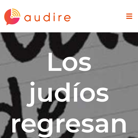
Los
judíos
regresan