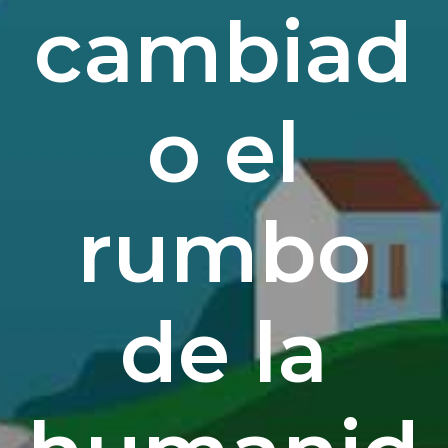
cambiad
o el
rumbo
de la