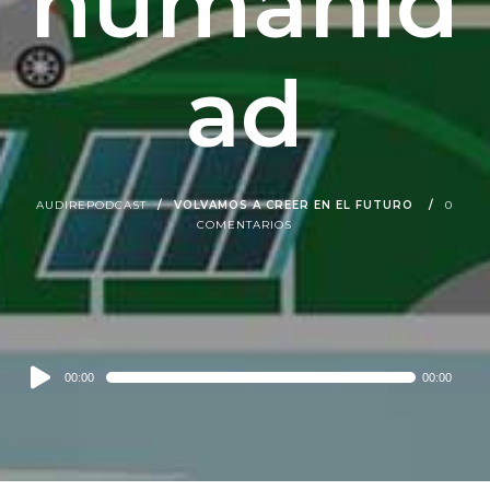
humanid
ad
AUDIREPODCAST
VOLVAMOS A CREER EN EL FUTURO
0
COMENTARIOS
Audio
00:00
00:00
Player